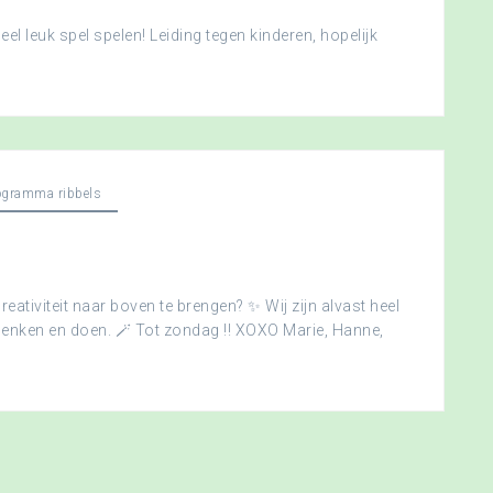
l leuk spel spelen! Leiding tegen kinderen, hopelijk
ogramma ribbels
creativiteit naar boven te brengen? ✨ Wij zijn alvast heel
edenken en doen. 🪄 Tot zondag !! XOXO Marie, Hanne,