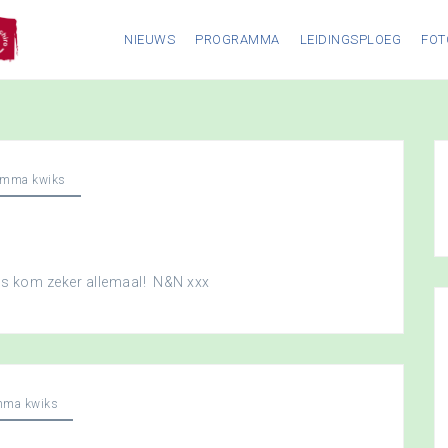
NIEUWS
PROGRAMMA
LEIDINGSPLOEG
FOT
amma kwiks
dus kom zeker allemaal! N&N xxx
mma kwiks