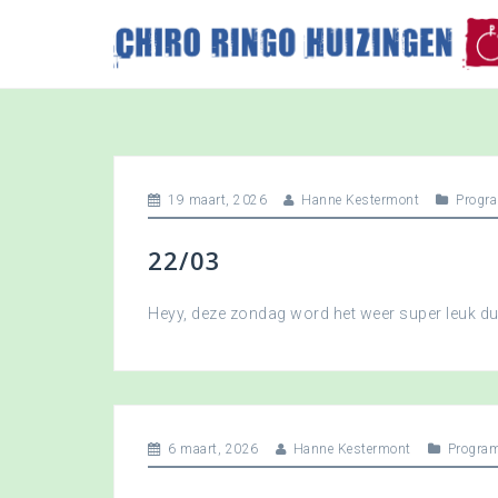
S
k
i
p
t
o
c
o
19 maart, 2026
Hanne Kestermont
Progr
n
t
22/03
e
n
t
Heyy, deze zondag word het weer super leuk 
6 maart, 2026
Hanne Kestermont
Progra