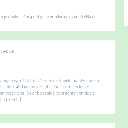
je spelen. Zorg dat jullie er allemaal zijn! N&Nxxx
peelclub
vliegen van 14u tot 17u met de Speelclub! We spelen
 Leiding- 🧨 Tijdens verschillende korte en leuke
men tegen ons! Door bepaalde opdrachten en duels
, snelst […]