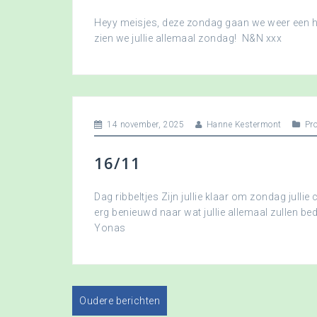
Heyy meisjes, deze zondag gaan we weer een hee
zien we jullie allemaal zondag! N&N xxx
14 november, 2025
Hanne Kestermont
Pr
16/11
Dag ribbeltjes Zijn jullie klaar om zondag jullie 
erg benieuwd naar wat jullie allemaal zullen b
Yonas
Oudere berichten
B