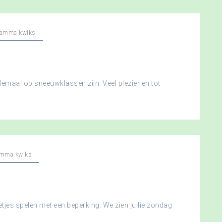
ramma kwiks
llemaal op sneeuwklassen zijn. Veel plezier en tot
amma kwiks
etjes spelen met een beperking. We zien jullie zondag