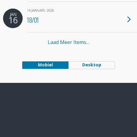
16 JANUARI, 2026
JAN
16
18/01
Laad Meer Items…
Mobiel
Desktop