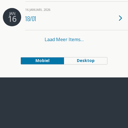
16 JANUARI, 2026
JAN
16
18/01
Laad Meer Items…
Mobiel
Desktop