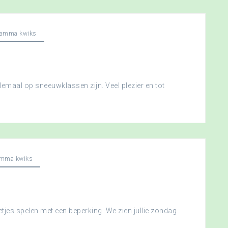
ramma kwiks
llemaal op sneeuwklassen zijn. Veel plezier en tot
amma kwiks
etjes spelen met een beperking. We zien jullie zondag