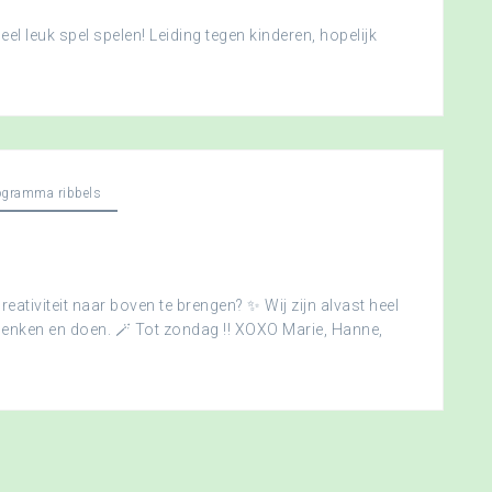
l leuk spel spelen! Leiding tegen kinderen, hopelijk
ogramma ribbels
creativiteit naar boven te brengen? ✨ Wij zijn alvast heel
edenken en doen. 🪄 Tot zondag !! XOXO Marie, Hanne,