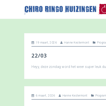
S
k
i
p
t
o
c
o
19 maart, 2026
Hanne Kestermont
Progr
n
t
22/03
e
n
t
Heyy, deze zondag word het weer super leuk 
6 maart, 2026
Hanne Kestermont
Progra