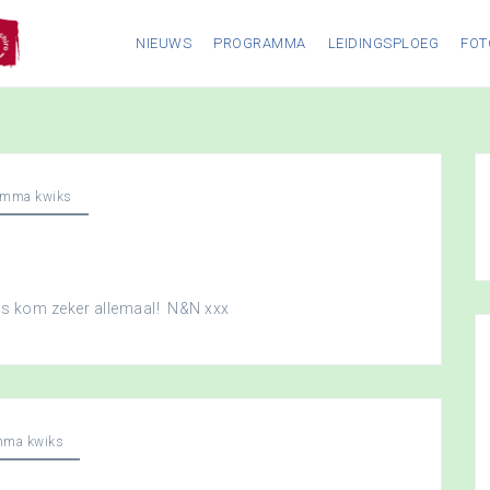
NIEUWS
PROGRAMMA
LEIDINGSPLOEG
FOT
amma kwiks
dus kom zeker allemaal! N&N xxx
mma kwiks