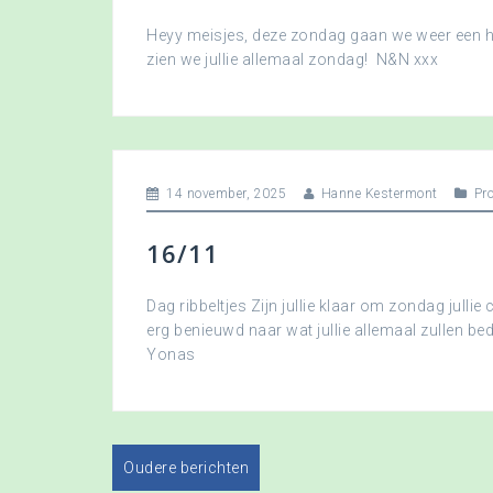
Heyy meisjes, deze zondag gaan we weer een hee
zien we jullie allemaal zondag! N&N xxx
14 november, 2025
Hanne Kestermont
Pr
16/11
Dag ribbeltjes Zijn jullie klaar om zondag jullie 
erg benieuwd naar wat jullie allemaal zullen b
Yonas
Oudere berichten
B