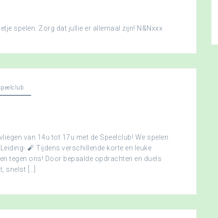
je spelen. Zorg dat jullie er allemaal zijn! N&Nxxx
peelclub
vliegen van 14u tot 17u met de Speelclub! We spelen
 Leiding- 🧨 Tijdens verschillende korte en leuke
men tegen ons! Door bepaalde opdrachten en duels
, snelst […]