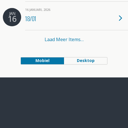
16 JANUARI, 2026
JAN
16
18/01
Laad Meer Items…
Mobiel
Desktop