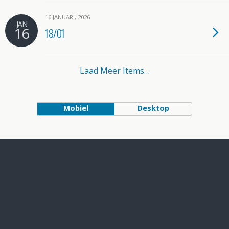
16 JANUARI, 2026
JAN
16
18/01
Laad Meer Items…
Mobiel
Desktop