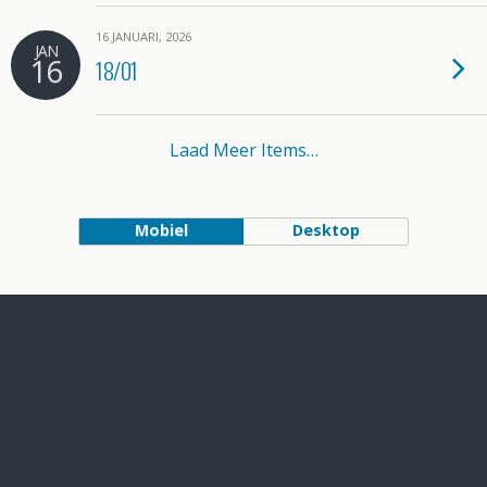
16 JANUARI, 2026
JAN
16
18/01
Laad Meer Items…
Mobiel
Desktop