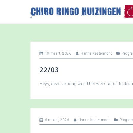
S
k
i
p
t
o
c
o
19 maart, 2026
Hanne Kestermont
Progr
n
t
22/03
e
n
t
Heyy, deze zondag word het weer super leuk 
6 maart, 2026
Hanne Kestermont
Progra