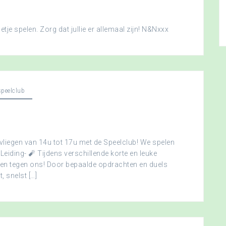
je spelen. Zorg dat jullie er allemaal zijn! N&Nxxx
peelclub
vliegen van 14u tot 17u met de Speelclub! We spelen
 Leiding- 🧨 Tijdens verschillende korte en leuke
men tegen ons! Door bepaalde opdrachten en duels
, snelst […]