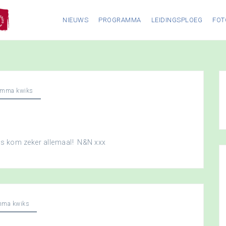
NIEUWS
PROGRAMMA
LEIDINGSPLOEG
FOT
amma kwiks
dus kom zeker allemaal! N&N xxx
mma kwiks