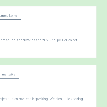
ramma kwiks
llemaal op sneeuwklassen zijn. Veel plezier en tot
amma kwiks
etjes spelen met een beperking. We zien jullie zondag