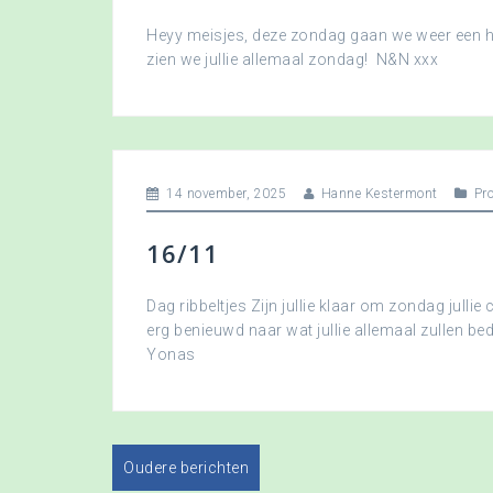
Heyy meisjes, deze zondag gaan we weer een hee
zien we jullie allemaal zondag! N&N xxx
14 november, 2025
Hanne Kestermont
Pr
16/11
Dag ribbeltjes Zijn jullie klaar om zondag jullie 
erg benieuwd naar wat jullie allemaal zullen b
Yonas
Oudere berichten
B