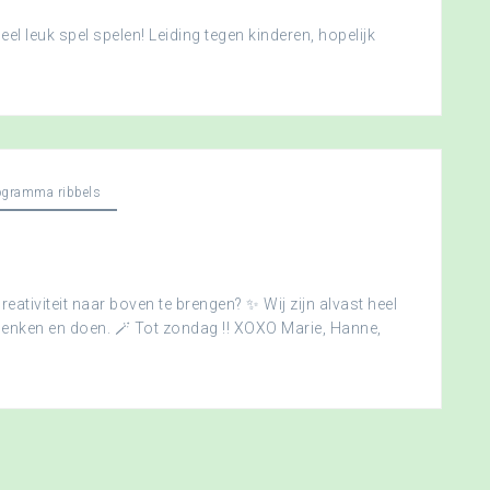
l leuk spel spelen! Leiding tegen kinderen, hopelijk
ogramma ribbels
creativiteit naar boven te brengen? ✨ Wij zijn alvast heel
edenken en doen. 🪄 Tot zondag !! XOXO Marie, Hanne,