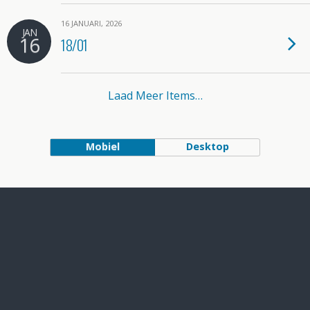
16 JANUARI, 2026
JAN
16
18/01
Laad Meer Items…
Mobiel
Desktop