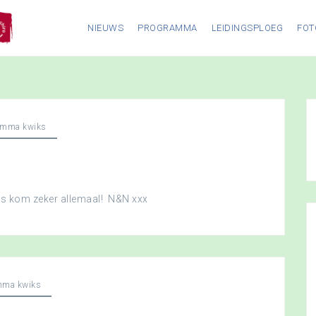
NIEUWS
PROGRAMMA
LEIDINGSPLOEG
FOT
amma kwiks
dus kom zeker allemaal! N&N xxx
mma kwiks