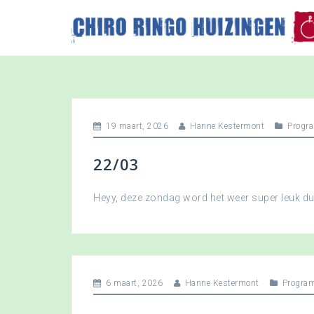
S
k
i
p
t
o
c
o
19 maart, 2026
Hanne Kestermont
Progr
n
t
22/03
e
n
t
Heyy, deze zondag word het weer super leuk 
6 maart, 2026
Hanne Kestermont
Progra