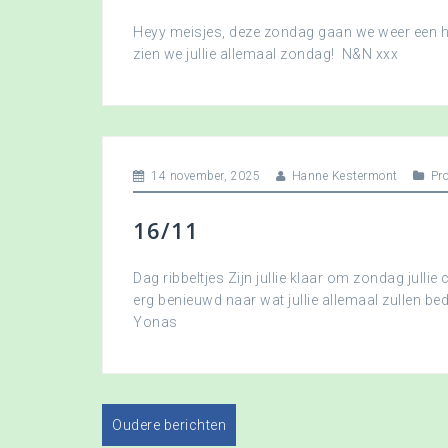
Heyy meisjes, deze zondag gaan we weer een hee
zien we jullie allemaal zondag! N&N xxx
14 november, 2025
Hanne Kestermont
Pr
16/11
Dag ribbeltjes Zijn jullie klaar om zondag jullie 
erg benieuwd naar wat jullie allemaal zullen b
Yonas
Oudere berichten
B