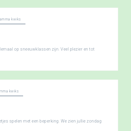
ramma kwiks
llemaal op sneeuwklassen zijn. Veel plezier en tot
amma kwiks
etjes spelen met een beperking. We zien jullie zondag