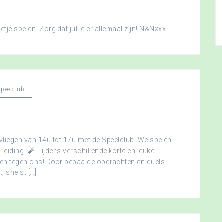
je spelen. Zorg dat jullie er allemaal zijn! N&Nxxx
peelclub
vliegen van 14u tot 17u met de Speelclub! We spelen
 Leiding- 🧨 Tijdens verschillende korte en leuke
men tegen ons! Door bepaalde opdrachten en duels
, snelst […]