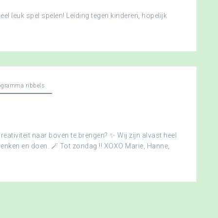
l leuk spel spelen! Leiding tegen kinderen, hopelijk
ogramma ribbels
creativiteit naar boven te brengen? ✨ Wij zijn alvast heel
edenken en doen. 🪄 Tot zondag !! XOXO Marie, Hanne,