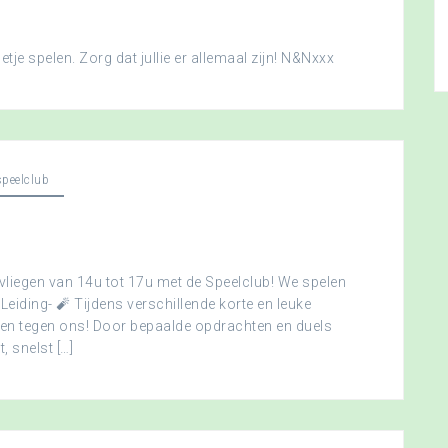
je spelen. Zorg dat jullie er allemaal zijn! N&Nxxx
peelclub
vliegen van 14u tot 17u met de Speelclub! We spelen
 Leiding- 🧨 Tijdens verschillende korte en leuke
men tegen ons! Door bepaalde opdrachten en duels
, snelst […]