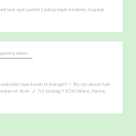
l leuk spel spelen! Leiding tegen kinderen, hopelijk
ogramma ribbels
creativiteit naar boven te brengen? ✨ Wij zijn alvast heel
edenken en doen. 🪄 Tot zondag !! XOXO Marie, Hanne,