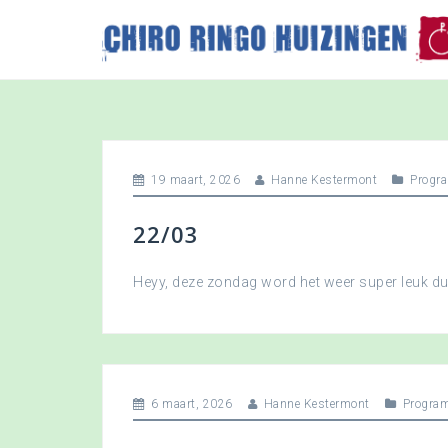
S
k
i
p
t
o
c
o
19 maart, 2026
Hanne Kestermont
Progr
n
t
22/03
e
n
t
Heyy, deze zondag word het weer super leuk 
6 maart, 2026
Hanne Kestermont
Progra