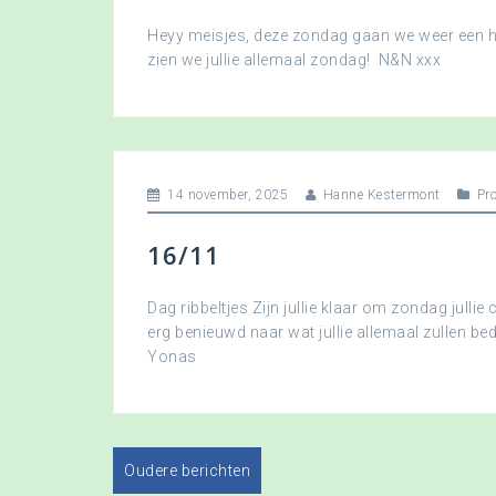
Heyy meisjes, deze zondag gaan we weer een hee
zien we jullie allemaal zondag! N&N xxx
14 november, 2025
Hanne Kestermont
Pr
16/11
Dag ribbeltjes Zijn jullie klaar om zondag jullie 
erg benieuwd naar wat jullie allemaal zullen b
Yonas
Oudere berichten
B