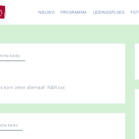
NIEUWS
PROGRAMMA
LEIDINGSPLOEG
FOT
amma kwiks
dus kom zeker allemaal! N&N xxx
mma kwiks