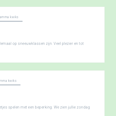
ramma kwiks
llemaal op sneeuwklassen zijn. Veel plezier en tot
amma kwiks
etjes spelen met een beperking. We zien jullie zondag