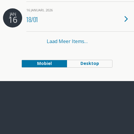
16 JANUARI, 2026
JAN
16
18/01
Laad Meer Items…
Mobiel
Desktop