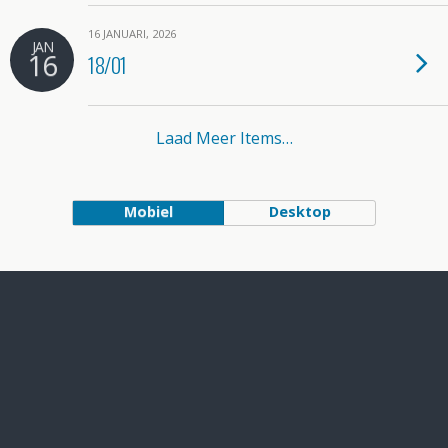
16 JANUARI, 2026
JAN
16
18/01
Laad Meer Items…
Mobiel
Desktop