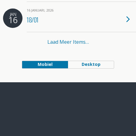
16 JANUARI, 2026
JAN
16
18/01
Laad Meer Items…
Mobiel
Desktop