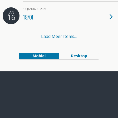
16 JANUARI, 2026
JAN
16
18/01
Laad Meer Items…
Mobiel
Desktop