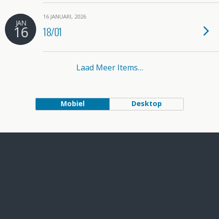
16 JANUARI, 2026
JAN
16
18/01
Laad Meer Items…
Mobiel
Desktop