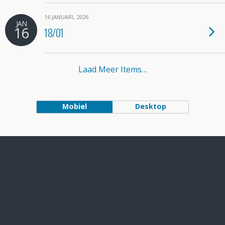
16 JANUARI, 2026
JAN
16
18/01
Laad Meer Items…
Mobiel
Desktop