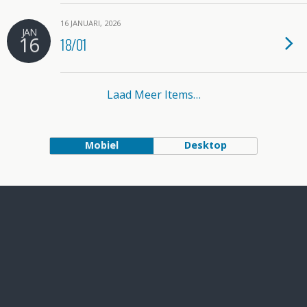
16 JANUARI, 2026
JAN
16
18/01
Laad Meer Items…
Mobiel
Desktop