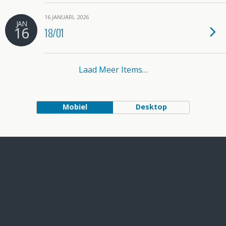
16 JANUARI, 2026
JAN
16
18/01
Laad Meer Items…
Mobiel
Desktop