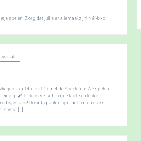
je spelen. Zorg dat jullie er allemaal zijn! N&Nxxx
peelclub
vliegen van 14u tot 17u met de Speelclub! We spelen
 Leiding- 🧨 Tijdens verschillende korte en leuke
men tegen ons! Door bepaalde opdrachten en duels
, snelst […]