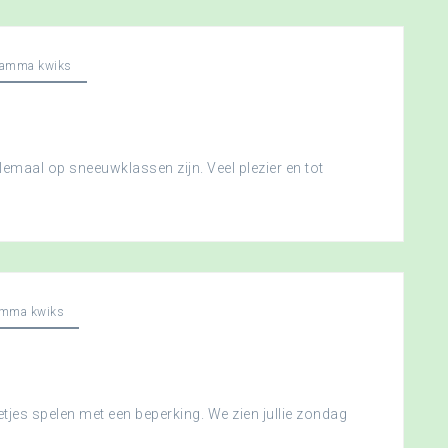
ramma kwiks
llemaal op sneeuwklassen zijn. Veel plezier en tot
amma kwiks
etjes spelen met een beperking. We zien jullie zondag