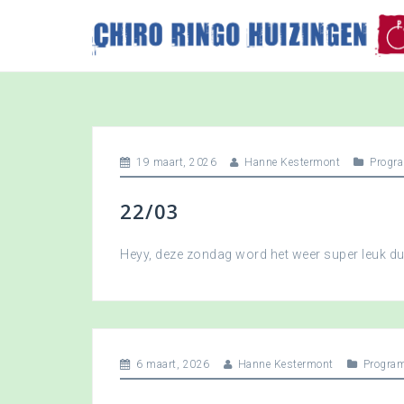
S
k
i
p
t
o
c
o
19 maart, 2026
Hanne Kestermont
Progr
n
t
22/03
e
n
t
Heyy, deze zondag word het weer super leuk 
6 maart, 2026
Hanne Kestermont
Progra