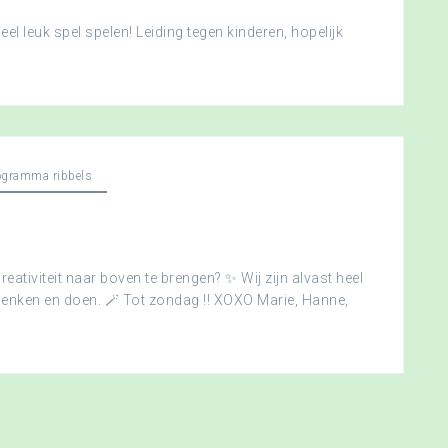
l leuk spel spelen! Leiding tegen kinderen, hopelijk
ogramma ribbels
creativiteit naar boven te brengen? ✨ Wij zijn alvast heel
edenken en doen. 🪄 Tot zondag !! XOXO Marie, Hanne,