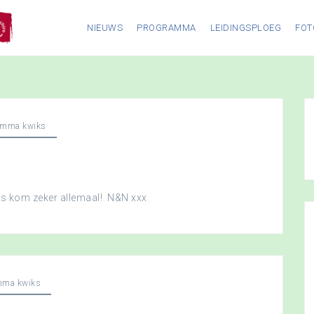
NIEUWS
PROGRAMMA
LEIDINGSPLOEG
FOT
amma kwiks
dus kom zeker allemaal! N&N xxx
mma kwiks