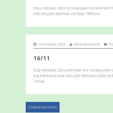
Heyy meisjes, deze zondag gaan we weer een hee
zien we jullie allemaal zondag! N&N xxx
14 november, 2025
Hanne Kestermont
Pr
16/11
Dag ribbeltjes Zijn jullie klaar om zondag jullie 
erg benieuwd naar wat jullie allemaal zullen b
Yonas
Oudere berichten
B