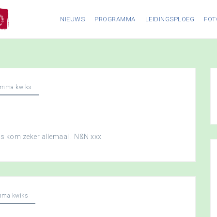
NIEUWS
PROGRAMMA
LEIDINGSPLOEG
FOT
amma kwiks
dus kom zeker allemaal! N&N xxx
mma kwiks