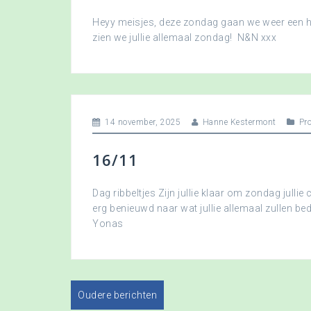
Heyy meisjes, deze zondag gaan we weer een hee
zien we jullie allemaal zondag! N&N xxx
14 november, 2025
Hanne Kestermont
Pr
16/11
Dag ribbeltjes Zijn jullie klaar om zondag jullie 
erg benieuwd naar wat jullie allemaal zullen b
Yonas
Oudere berichten
B