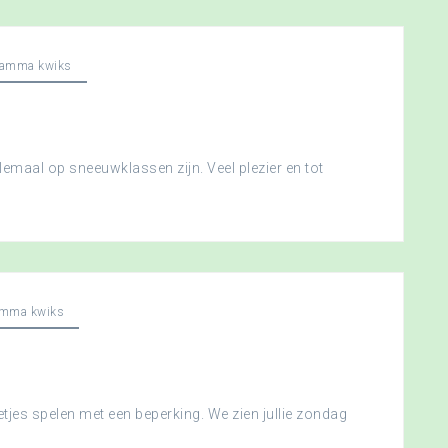
ramma kwiks
llemaal op sneeuwklassen zijn. Veel plezier en tot
amma kwiks
etjes spelen met een beperking. We zien jullie zondag