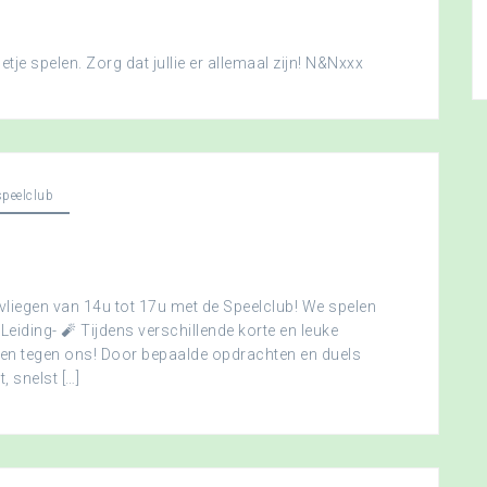
je spelen. Zorg dat jullie er allemaal zijn! N&Nxxx
peelclub
vliegen van 14u tot 17u met de Speelclub! We spelen
 Leiding- 🧨 Tijdens verschillende korte en leuke
men tegen ons! Door bepaalde opdrachten en duels
, snelst […]