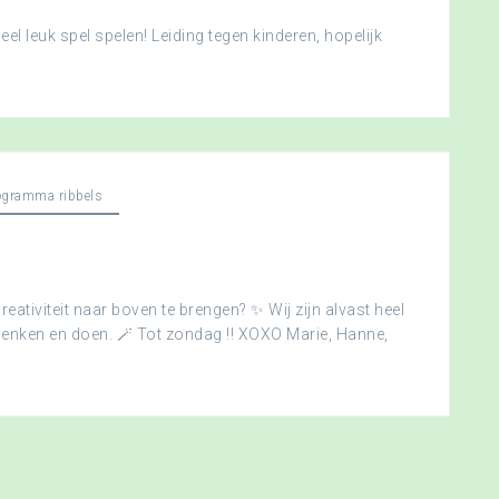
l leuk spel spelen! Leiding tegen kinderen, hopelijk
ogramma ribbels
creativiteit naar boven te brengen? ✨ Wij zijn alvast heel
edenken en doen. 🪄 Tot zondag !! XOXO Marie, Hanne,