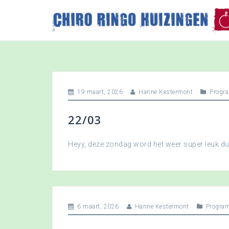
S
k
i
p
t
o
c
o
19 maart, 2026
Hanne Kestermont
Progr
n
t
22/03
e
n
t
Heyy, deze zondag word het weer super leuk 
6 maart, 2026
Hanne Kestermont
Progra