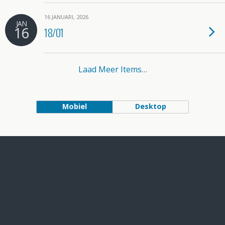
16 JANUARI, 2026
JAN
16
18/01
Laad Meer Items…
Mobiel
Desktop