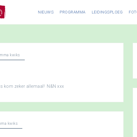
NIEUWS
PROGRAMMA
LEIDINGSPLOEG
FOT
amma kwiks
dus kom zeker allemaal! N&N xxx
mma kwiks