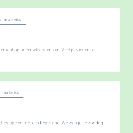
ramma kwiks
llemaal op sneeuwklassen zijn. Veel plezier en tot
amma kwiks
etjes spelen met een beperking. We zien jullie zondag