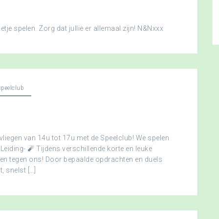
je spelen. Zorg dat jullie er allemaal zijn! N&Nxxx
peelclub
vliegen van 14u tot 17u met de Speelclub! We spelen
 Leiding- 🧨 Tijdens verschillende korte en leuke
men tegen ons! Door bepaalde opdrachten en duels
, snelst […]