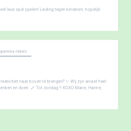
l leuk spel spelen! Leiding tegen kinderen, hopelijk
ogramma ribbels
creativiteit naar boven te brengen? ✨ Wij zijn alvast heel
edenken en doen. 🪄 Tot zondag !! XOXO Marie, Hanne,