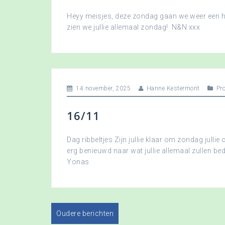
Heyy meisjes, deze zondag gaan we weer een hee
zien we jullie allemaal zondag! N&N xxx
14 november, 2025
Hanne Kestermont
Pr
16/11
Dag ribbeltjes Zijn jullie klaar om zondag jullie 
erg benieuwd naar wat jullie allemaal zullen b
Yonas
Oudere berichten
B