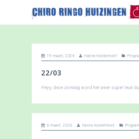
S
k
i
p
t
o
c
o
19 maart, 2026
Hanne Kestermont
Progr
n
t
22/03
e
n
t
Heyy, deze zondag word het weer super leuk 
6 maart, 2026
Hanne Kestermont
Progra