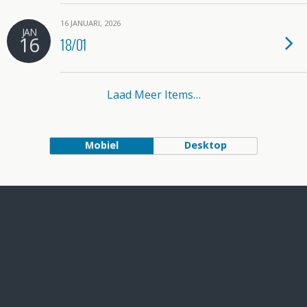
16 JANUARI, 2026
JAN
16
18/01
Laad Meer Items…
Mobiel
Desktop