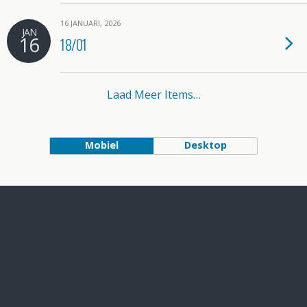
16 JANUARI, 2026
JAN
16
18/01
Laad Meer Items…
Mobiel
Desktop