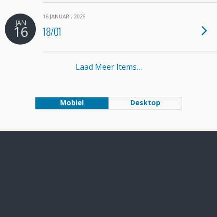
16 JANUARI, 2026
JAN
16
18/01
Laad Meer Items…
Mobiel
Desktop