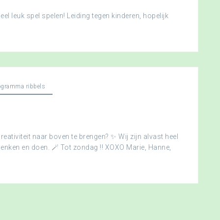
l leuk spel spelen! Leiding tegen kinderen, hopelijk
ogramma ribbels
creativiteit naar boven te brengen? ✨ Wij zijn alvast heel
edenken en doen. 🪄 Tot zondag !! XOXO Marie, Hanne,