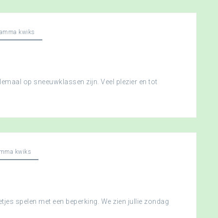
ramma kwiks
llemaal op sneeuwklassen zijn. Veel plezier en tot
amma kwiks
etjes spelen met een beperking. We zien jullie zondag