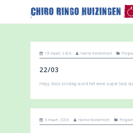
S
k
i
p
t
o
c
o
19 maart, 2026
Hanne Kestermont
Progr
n
t
22/03
e
n
t
Heyy, deze zondag word het weer super leuk 
6 maart, 2026
Hanne Kestermont
Progra