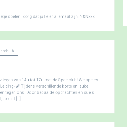
je spelen. Zorg dat jullie er allemaal zijn! N&Nxxx
peelclub
vliegen van 14u tot 17u met de Speelclub! We spelen
 Leiding- 🧨 Tijdens verschillende korte en leuke
men tegen ons! Door bepaalde opdrachten en duels
, snelst […]