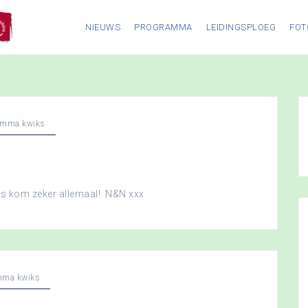
NIEUWS
PROGRAMMA
LEIDINGSPLOEG
FOT
amma kwiks
dus kom zeker allemaal! N&N xxx
mma kwiks