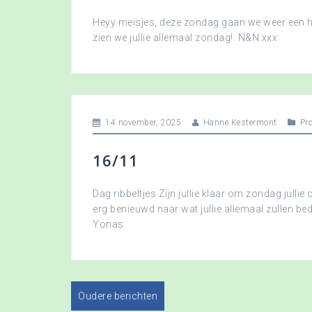
Heyy meisjes, deze zondag gaan we weer een hee
zien we jullie allemaal zondag! N&N xxx
14 november, 2025
Hanne Kestermont
Pr
16/11
Dag ribbeltjes Zijn jullie klaar om zondag jullie 
erg benieuwd naar wat jullie allemaal zullen b
Yonas
Oudere berichten
B