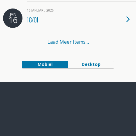
16 JANUARI, 2026
JAN
16
18/01
Laad Meer Items…
Mobiel
Desktop