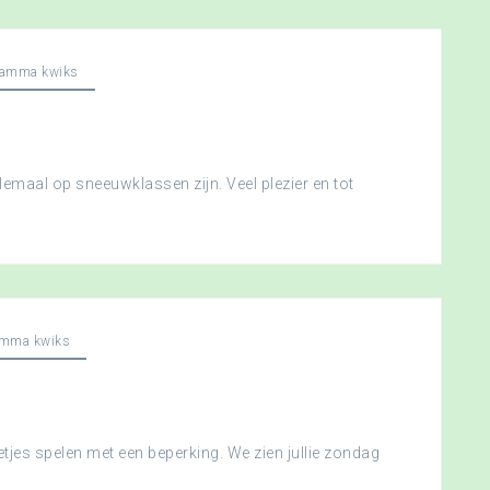
ramma kwiks
llemaal op sneeuwklassen zijn. Veel plezier en tot
amma kwiks
etjes spelen met een beperking. We zien jullie zondag