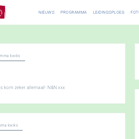
NIEUWS
PROGRAMMA
LEIDINGSPLOEG
FOT
amma kwiks
dus kom zeker allemaal! N&N xxx
mma kwiks