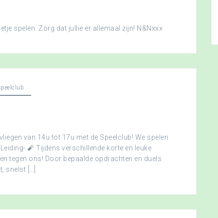
je spelen. Zorg dat jullie er allemaal zijn! N&Nxxx
peelclub
vliegen van 14u tot 17u met de Speelclub! We spelen
 Leiding- 🧨 Tijdens verschillende korte en leuke
men tegen ons! Door bepaalde opdrachten en duels
, snelst […]