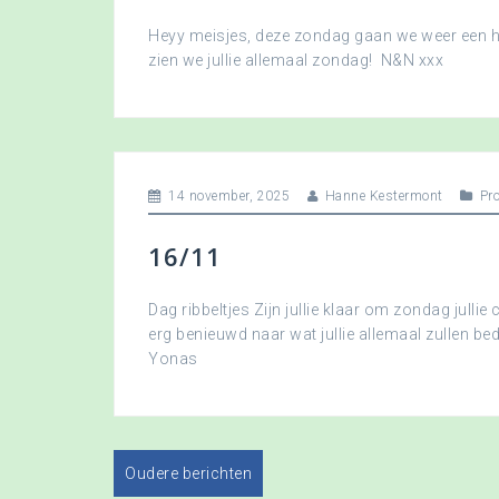
Heyy meisjes, deze zondag gaan we weer een hee
zien we jullie allemaal zondag! N&N xxx
14 november, 2025
Hanne Kestermont
Pr
16/11
Dag ribbeltjes Zijn jullie klaar om zondag jullie 
erg benieuwd naar wat jullie allemaal zullen b
Yonas
Oudere berichten
B