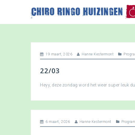
S
k
i
p
t
o
c
o
19 maart, 2026
Hanne Kestermont
Progr
n
t
22/03
e
n
t
Heyy, deze zondag word het weer super leuk 
6 maart, 2026
Hanne Kestermont
Progra