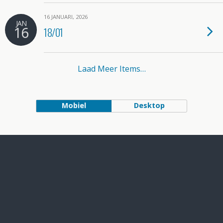
16 JANUARI, 2026
JAN
16
18/01
Laad Meer Items…
Mobiel
Desktop