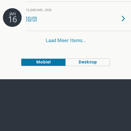
16 JANUARI, 2026
JAN
16
18/01
Laad Meer Items…
Mobiel
Desktop