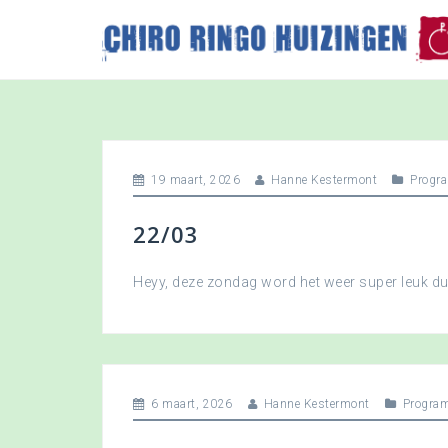
S
k
i
p
t
o
c
o
19 maart, 2026
Hanne Kestermont
Progr
n
t
22/03
e
n
t
Heyy, deze zondag word het weer super leuk 
6 maart, 2026
Hanne Kestermont
Progra