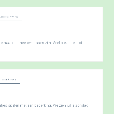
ramma kwiks
llemaal op sneeuwklassen zijn. Veel plezier en tot
amma kwiks
etjes spelen met een beperking. We zien jullie zondag