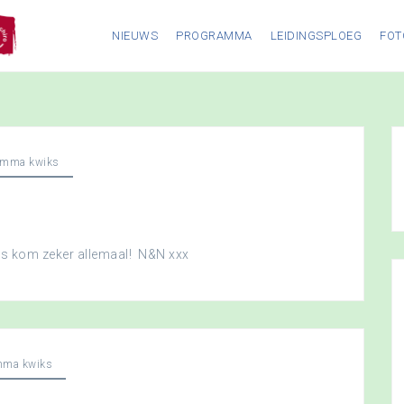
NIEUWS
PROGRAMMA
LEIDINGSPLOEG
FOT
amma kwiks
dus kom zeker allemaal! N&N xxx
mma kwiks