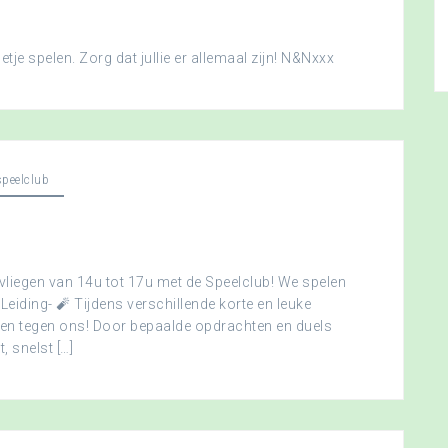
je spelen. Zorg dat jullie er allemaal zijn! N&Nxxx
peelclub
vliegen van 14u tot 17u met de Speelclub! We spelen
 Leiding- 🧨 Tijdens verschillende korte en leuke
men tegen ons! Door bepaalde opdrachten en duels
, snelst […]