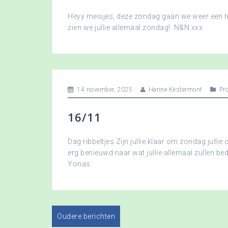
Heyy meisjes, deze zondag gaan we weer een hee
zien we jullie allemaal zondag! N&N xxx
14 november, 2025
Hanne Kestermont
Pr
16/11
Dag ribbeltjes Zijn jullie klaar om zondag jullie 
erg benieuwd naar wat jullie allemaal zullen b
Yonas
Oudere berichten
B