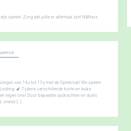
je spelen. Zorg dat jullie er allemaal zijn! N&Nxxx
peelclub
vliegen van 14u tot 17u met de Speelclub! We spelen
 Leiding- 🧨 Tijdens verschillende korte en leuke
men tegen ons! Door bepaalde opdrachten en duels
, snelst […]