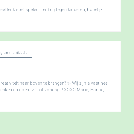
l leuk spel spelen! Leiding tegen kinderen, hopelijk
ogramma ribbels
creativiteit naar boven te brengen? ✨ Wij zijn alvast heel
edenken en doen. 🪄 Tot zondag !! XOXO Marie, Hanne,