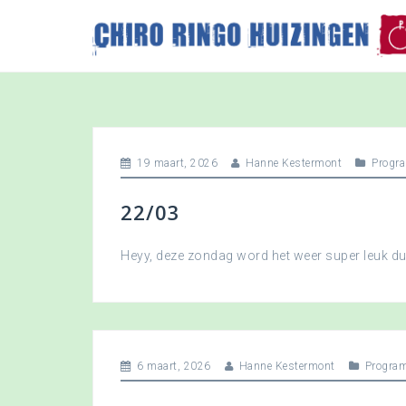
S
k
i
p
t
o
c
o
19 maart, 2026
Hanne Kestermont
Progr
n
t
22/03
e
n
t
Heyy, deze zondag word het weer super leuk 
6 maart, 2026
Hanne Kestermont
Progra