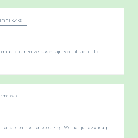
ramma kwiks
llemaal op sneeuwklassen zijn. Veel plezier en tot
amma kwiks
etjes spelen met een beperking. We zien jullie zondag