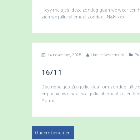
Heyy meisjes, deze zondag gaan we weer een hee
zien we jullie allemaal zondag! N&N xxx
14 november, 2025
Hanne Kestermont
Pr
16/11
Dag ribbeltjes Zijn jullie klaar om zondag jullie 
erg benieuwd naar wat jullie allemaal zullen b
Yonas
Oudere berichten
B