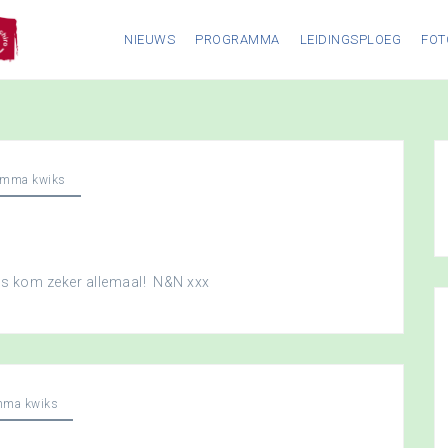
NIEUWS
PROGRAMMA
LEIDINGSPLOEG
FOT
amma kwiks
dus kom zeker allemaal! N&N xxx
mma kwiks