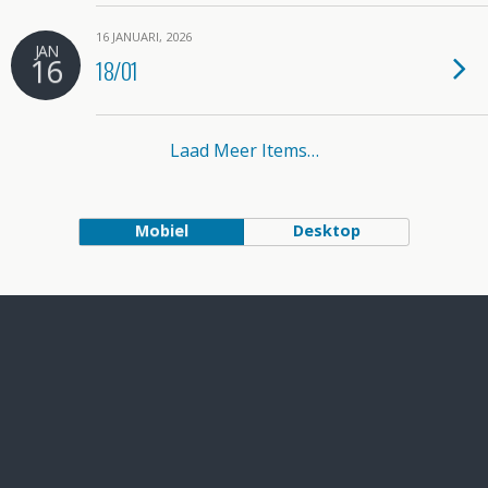
16 JANUARI, 2026
JAN
16
18/01
Laad Meer Items…
Mobiel
Desktop