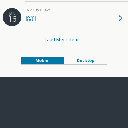
16 JANUARI, 2026
JAN
16
18/01
Laad Meer Items…
Mobiel
Desktop