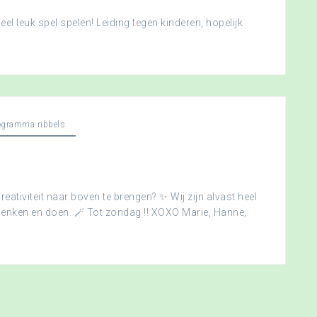
l leuk spel spelen! Leiding tegen kinderen, hopelijk
ogramma ribbels
creativiteit naar boven te brengen? ✨ Wij zijn alvast heel
edenken en doen. 🪄 Tot zondag !! XOXO Marie, Hanne,