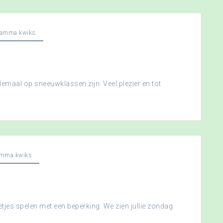
ramma kwiks
llemaal op sneeuwklassen zijn. Veel plezier en tot
amma kwiks
etjes spelen met een beperking. We zien jullie zondag