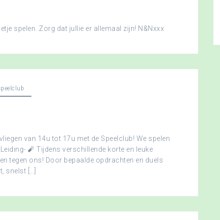
je spelen. Zorg dat jullie er allemaal zijn! N&Nxxx
peelclub
vliegen van 14u tot 17u met de Speelclub! We spelen
 Leiding- 🧨 Tijdens verschillende korte en leuke
men tegen ons! Door bepaalde opdrachten en duels
, snelst […]