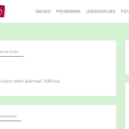
NIEUWS
PROGRAMMA
LEIDINGSPLOEG
FOT
amma kwiks
dus kom zeker allemaal! N&N xxx
mma kwiks