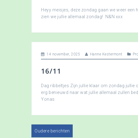
Heyy meisjes, deze zondag gaan we weer een hee
zien we jullie allemaal zondag! N&N xxx
14 november, 2025
Hanne Kestermont
Pr
16/11
Dag ribbeltjes Zijn jullie klaar om zondag jullie 
erg benieuwd naar wat jullie allemaal zullen b
Yonas
Oudere berichten
B