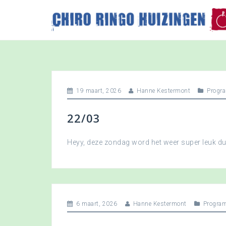
S
k
i
p
t
o
c
o
19 maart, 2026
Hanne Kestermont
Progr
n
t
22/03
e
n
t
Heyy, deze zondag word het weer super leuk 
6 maart, 2026
Hanne Kestermont
Progra