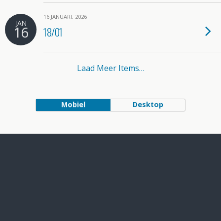
16 JANUARI, 2026
JAN
16
18/01
Laad Meer Items…
Mobiel
Desktop