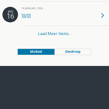
16 JANUARI, 2026
JAN
16
18/01
Laad Meer Items…
Mobiel
Desktop