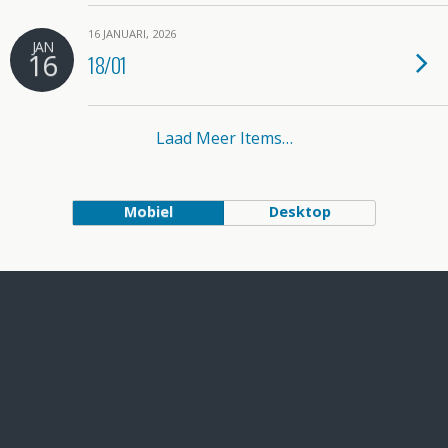
16 JANUARI, 2026
JAN
16
18/01
Laad Meer Items…
Mobiel
Desktop