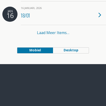
16 JANUARI, 2026
JAN
16
18/01
Laad Meer Items…
Mobiel
Desktop