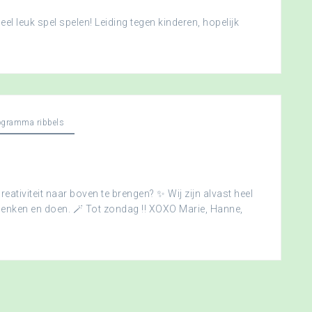
l leuk spel spelen! Leiding tegen kinderen, hopelijk
ogramma ribbels
creativiteit naar boven te brengen? ✨ Wij zijn alvast heel
edenken en doen. 🪄 Tot zondag !! XOXO Marie, Hanne,