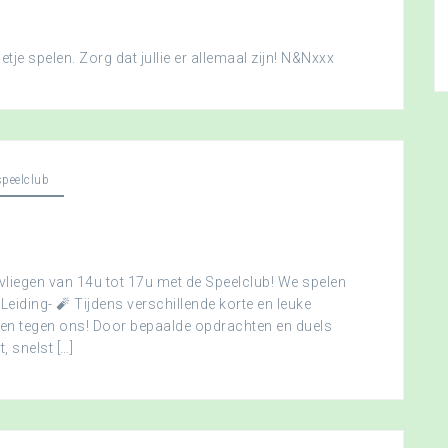
je spelen. Zorg dat jullie er allemaal zijn! N&Nxxx
peelclub
vliegen van 14u tot 17u met de Speelclub! We spelen
 Leiding- 🧨 Tijdens verschillende korte en leuke
men tegen ons! Door bepaalde opdrachten en duels
, snelst […]