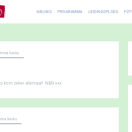
NIEUWS
PROGRAMMA
LEIDINGSPLOEG
FOT
amma kwiks
dus kom zeker allemaal! N&N xxx
mma kwiks