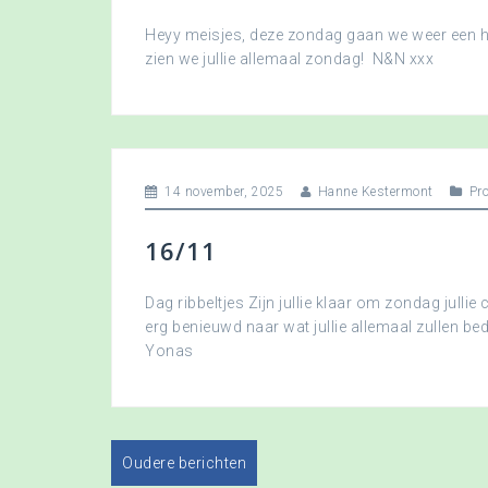
Heyy meisjes, deze zondag gaan we weer een hee
zien we jullie allemaal zondag! N&N xxx
14 november, 2025
Hanne Kestermont
Pr
16/11
Dag ribbeltjes Zijn jullie klaar om zondag jullie 
erg benieuwd naar wat jullie allemaal zullen b
Yonas
Oudere berichten
B