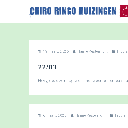
S
k
i
p
t
o
c
o
19 maart, 2026
Hanne Kestermont
Progr
n
t
22/03
e
n
t
Heyy, deze zondag word het weer super leuk 
6 maart, 2026
Hanne Kestermont
Progra