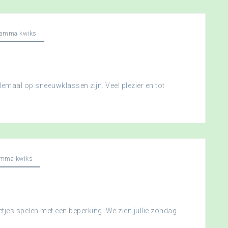
ramma kwiks
llemaal op sneeuwklassen zijn. Veel plezier en tot
amma kwiks
etjes spelen met een beperking. We zien jullie zondag