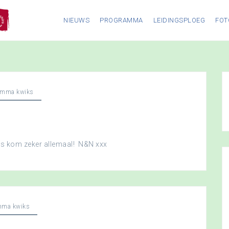
NIEUWS
PROGRAMMA
LEIDINGSPLOEG
FOT
amma kwiks
dus kom zeker allemaal! N&N xxx
mma kwiks