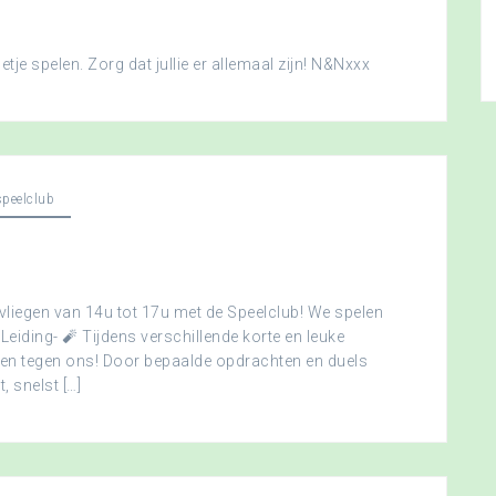
je spelen. Zorg dat jullie er allemaal zijn! N&Nxxx
peelclub
vliegen van 14u tot 17u met de Speelclub! We spelen
 Leiding- 🧨 Tijdens verschillende korte en leuke
men tegen ons! Door bepaalde opdrachten en duels
, snelst […]