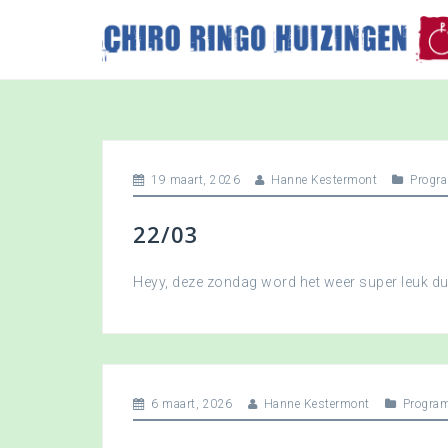
S
k
i
p
t
o
c
o
19 maart, 2026
Hanne Kestermont
Progr
n
t
22/03
e
n
t
Heyy, deze zondag word het weer super leuk 
6 maart, 2026
Hanne Kestermont
Progra