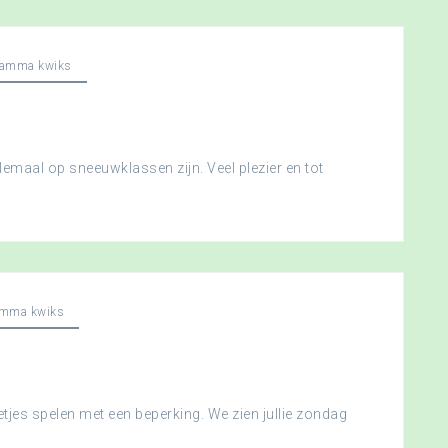
ramma kwiks
llemaal op sneeuwklassen zijn. Veel plezier en tot
amma kwiks
etjes spelen met een beperking. We zien jullie zondag