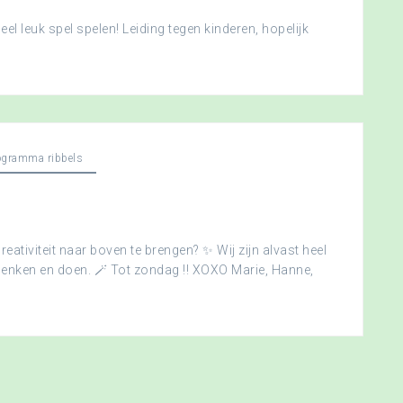
l leuk spel spelen! Leiding tegen kinderen, hopelijk
ogramma ribbels
creativiteit naar boven te brengen? ✨ Wij zijn alvast heel
edenken en doen. 🪄 Tot zondag !! XOXO Marie, Hanne,