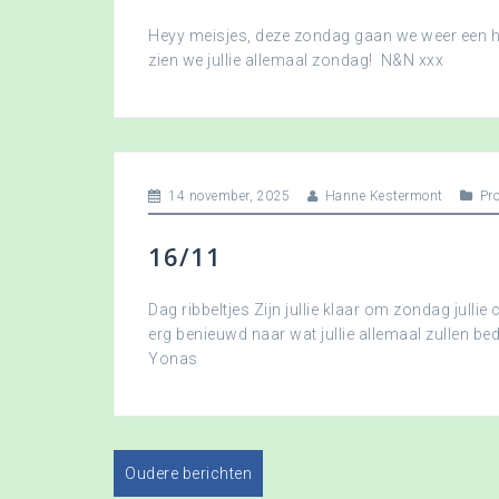
Heyy meisjes, deze zondag gaan we weer een hee
zien we jullie allemaal zondag! N&N xxx
14 november, 2025
Hanne Kestermont
Pr
16/11
Dag ribbeltjes Zijn jullie klaar om zondag jullie 
erg benieuwd naar wat jullie allemaal zullen b
Yonas
Oudere berichten
B