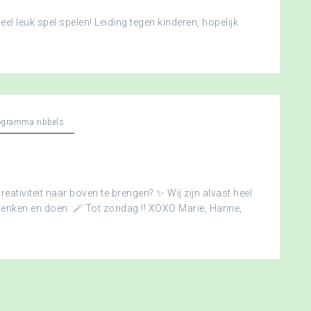
l leuk spel spelen! Leiding tegen kinderen, hopelijk
ogramma ribbels
creativiteit naar boven te brengen? ✨ Wij zijn alvast heel
edenken en doen. 🪄 Tot zondag !! XOXO Marie, Hanne,