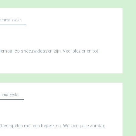
ramma kwiks
llemaal op sneeuwklassen zijn. Veel plezier en tot
amma kwiks
etjes spelen met een beperking. We zien jullie zondag