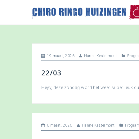
S
k
i
p
t
o
c
o
19 maart, 2026
Hanne Kestermont
Progr
n
t
22/03
e
n
t
Heyy, deze zondag word het weer super leuk 
6 maart, 2026
Hanne Kestermont
Progra