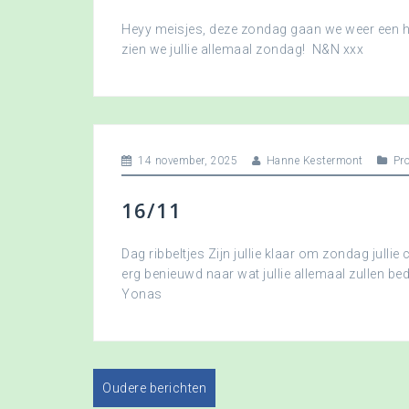
Heyy meisjes, deze zondag gaan we weer een hee
zien we jullie allemaal zondag! N&N xxx
14 november, 2025
Hanne Kestermont
Pr
16/11
Dag ribbeltjes Zijn jullie klaar om zondag jullie 
erg benieuwd naar wat jullie allemaal zullen b
Yonas
Oudere berichten
B