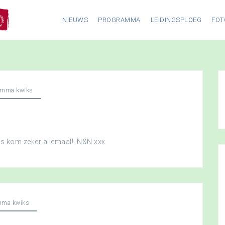
NIEUWS
PROGRAMMA
LEIDINGSPLOEG
FOT
amma kwiks
dus kom zeker allemaal! N&N xxx
mma kwiks