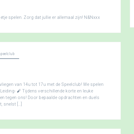
je spelen. Zorg dat jullie er allemaal zijn! N&Nxxx
peelclub
vliegen van 14u tot 17u met de Speelclub! We spelen
 Leiding- 🧨 Tijdens verschillende korte en leuke
men tegen ons! Door bepaalde opdrachten en duels
, snelst […]