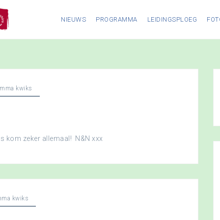
NIEUWS
PROGRAMMA
LEIDINGSPLOEG
FOT
amma kwiks
dus kom zeker allemaal! N&N xxx
mma kwiks