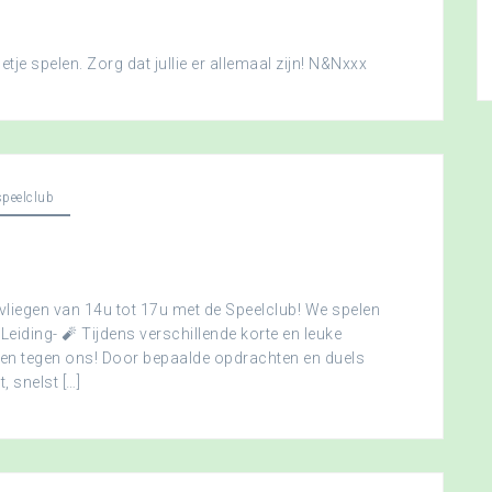
je spelen. Zorg dat jullie er allemaal zijn! N&Nxxx
peelclub
vliegen van 14u tot 17u met de Speelclub! We spelen
 Leiding- 🧨 Tijdens verschillende korte en leuke
men tegen ons! Door bepaalde opdrachten en duels
, snelst […]