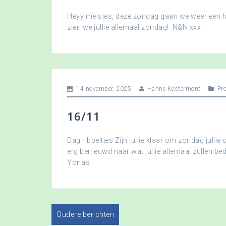
Heyy meisjes, deze zondag gaan we weer een hee
zien we jullie allemaal zondag! N&N xxx
14 november, 2025
Hanne Kestermont
Pr
16/11
Dag ribbeltjes Zijn jullie klaar om zondag jullie 
erg benieuwd naar wat jullie allemaal zullen b
Yonas
Oudere berichten
B