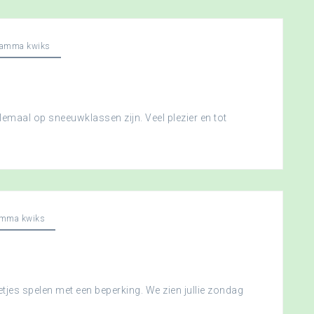
ramma kwiks
llemaal op sneeuwklassen zijn. Veel plezier en tot
amma kwiks
etjes spelen met een beperking. We zien jullie zondag