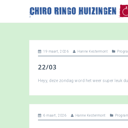
S
k
i
p
t
o
c
o
19 maart, 2026
Hanne Kestermont
Progr
n
t
22/03
e
n
t
Heyy, deze zondag word het weer super leuk 
6 maart, 2026
Hanne Kestermont
Progra