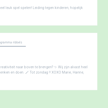
l leuk spel spelen! Leiding tegen kinderen, hopelijk
ogramma ribbels
creativiteit naar boven te brengen? ✨ Wij zijn alvast heel
edenken en doen. 🪄 Tot zondag !! XOXO Marie, Hanne,