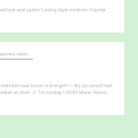
l leuk spel spelen! Leiding tegen kinderen, hopelijk
ogramma ribbels
creativiteit naar boven te brengen? ✨ Wij zijn alvast heel
edenken en doen. 🪄 Tot zondag !! XOXO Marie, Hanne,