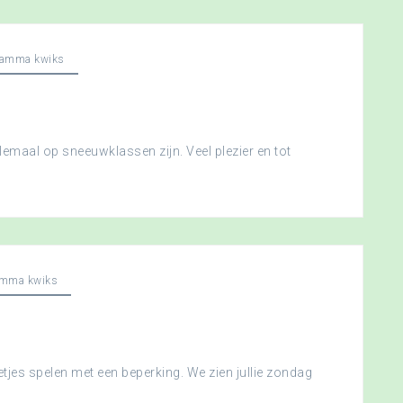
ramma kwiks
llemaal op sneeuwklassen zijn. Veel plezier en tot
amma kwiks
etjes spelen met een beperking. We zien jullie zondag