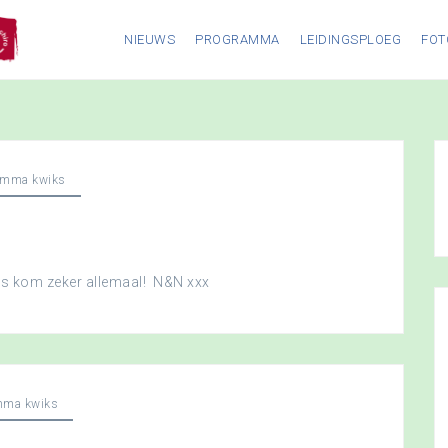
NIEUWS
PROGRAMMA
LEIDINGSPLOEG
FOT
amma kwiks
dus kom zeker allemaal! N&N xxx
mma kwiks