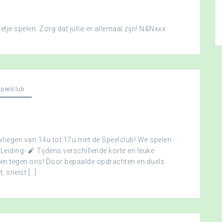
je spelen. Zorg dat jullie er allemaal zijn! N&Nxxx
peelclub
vliegen van 14u tot 17u met de Speelclub! We spelen
 Leiding- 🧨 Tijdens verschillende korte en leuke
men tegen ons! Door bepaalde opdrachten en duels
, snelst […]