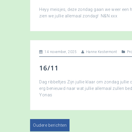
Heyy meisjes, deze zondag gaan we weer een hee
zien we jullie allemaal zondag! N&N xxx
14 november, 2025
Hanne Kestermont
Pr
16/11
Dag ribbeltjes Zijn jullie klaar om zondag jullie 
erg benieuwd naar wat jullie allemaal zullen b
Yonas
Oudere berichten
B