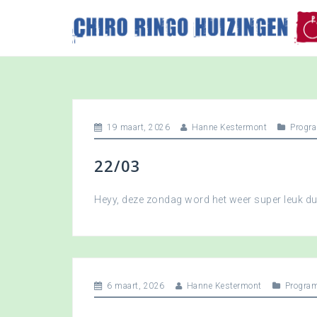
S
k
i
p
t
o
c
o
19 maart, 2026
Hanne Kestermont
Progr
n
t
22/03
e
n
t
Heyy, deze zondag word het weer super leuk 
6 maart, 2026
Hanne Kestermont
Progra