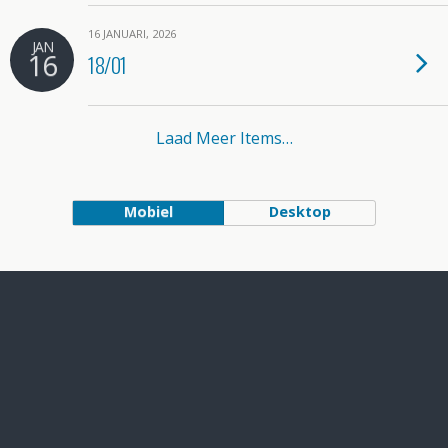
16 JANUARI, 2026
JAN
16
18/01
Laad Meer Items…
Mobiel
Desktop