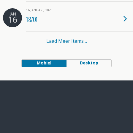
16 JANUARI, 2026
JAN
16
18/01
Laad Meer Items…
Mobiel
Desktop