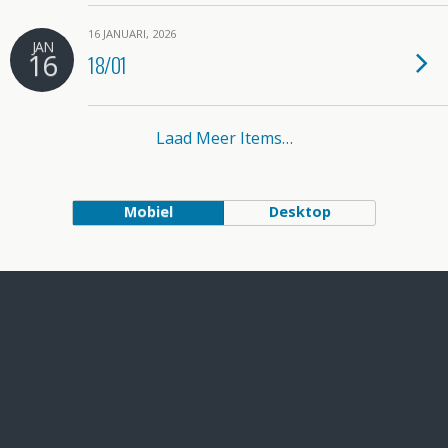
16 JANUARI, 2026
JAN
16
18/01
Laad Meer Items…
Mobiel
Desktop