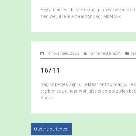
Heyy meisjes, deze zondag gaan we weer een hee
zien we jullie allemaal zondag! N&N xxx
14 november, 2025
Hanne Kestermont
Pr
16/11
Dag ribbeltjes Zijn jullie klaar om zondag jullie 
erg benieuwd naar wat jullie allemaal zullen b
Yonas
Oudere berichten
B