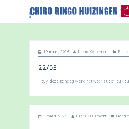
S
k
i
p
t
o
c
o
19 maart, 2026
Hanne Kestermont
Progr
n
t
22/03
e
n
t
Heyy, deze zondag word het weer super leuk 
6 maart, 2026
Hanne Kestermont
Progra