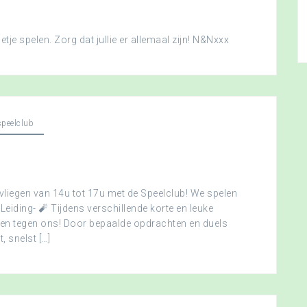
je spelen. Zorg dat jullie er allemaal zijn! N&Nxxx
peelclub
vliegen van 14u tot 17u met de Speelclub! We spelen
 Leiding- 🧨 Tijdens verschillende korte en leuke
men tegen ons! Door bepaalde opdrachten en duels
, snelst […]