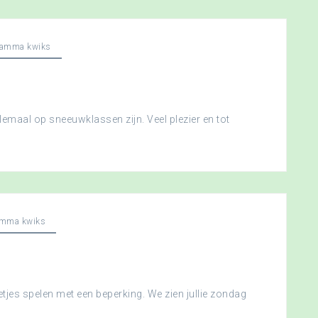
ramma kwiks
llemaal op sneeuwklassen zijn. Veel plezier en tot
amma kwiks
etjes spelen met een beperking. We zien jullie zondag