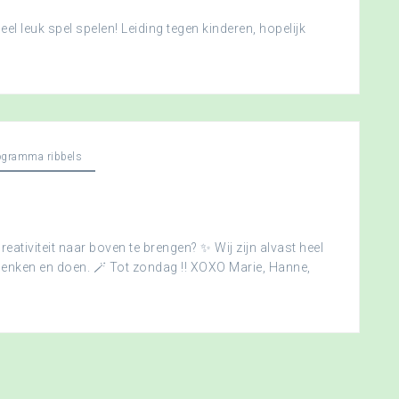
l leuk spel spelen! Leiding tegen kinderen, hopelijk
ogramma ribbels
creativiteit naar boven te brengen? ✨ Wij zijn alvast heel
edenken en doen. 🪄 Tot zondag !! XOXO Marie, Hanne,