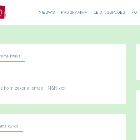
NIEUWS
PROGRAMMA
LEIDINGSPLOEG
FOT
amma kwiks
dus kom zeker allemaal! N&N xxx
mma kwiks