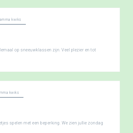
ramma kwiks
llemaal op sneeuwklassen zijn. Veel plezier en tot
amma kwiks
etjes spelen met een beperking. We zien jullie zondag