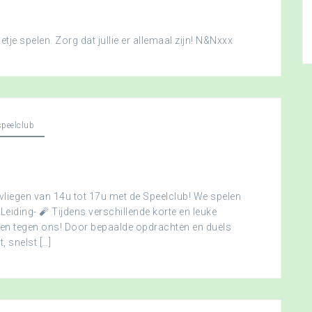
je spelen. Zorg dat jullie er allemaal zijn! N&Nxxx
peelclub
vliegen van 14u tot 17u met de Speelclub! We spelen
 Leiding- 🧨 Tijdens verschillende korte en leuke
men tegen ons! Door bepaalde opdrachten en duels
, snelst […]