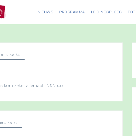
NIEUWS
PROGRAMMA
LEIDINGSPLOEG
FOT
amma kwiks
dus kom zeker allemaal! N&N xxx
mma kwiks