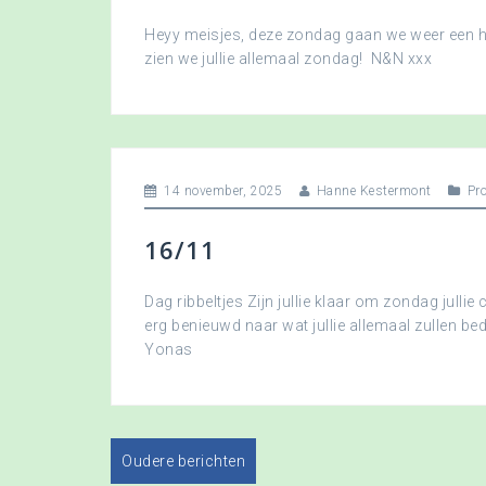
Heyy meisjes, deze zondag gaan we weer een hee
zien we jullie allemaal zondag! N&N xxx
14 november, 2025
Hanne Kestermont
Pr
16/11
Dag ribbeltjes Zijn jullie klaar om zondag jullie 
erg benieuwd naar wat jullie allemaal zullen b
Yonas
Oudere berichten
B