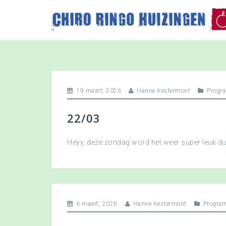
S
k
i
p
t
o
c
o
19 maart, 2026
Hanne Kestermont
Progr
n
t
22/03
e
n
t
Heyy, deze zondag word het weer super leuk 
6 maart, 2026
Hanne Kestermont
Progra