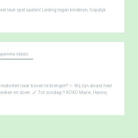
l leuk spel spelen! Leiding tegen kinderen, hopelijk
ogramma ribbels
creativiteit naar boven te brengen? ✨ Wij zijn alvast heel
edenken en doen. 🪄 Tot zondag !! XOXO Marie, Hanne,